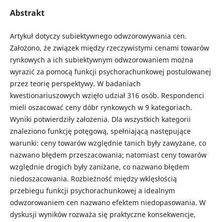
Abstrakt
Artykuł dotyczy subiektywnego odwzorowywania cen.
Założono, że związek między rzeczywistymi cenami towarów
rynkowych a ich subiektywnym odwzorowaniem można
wyrazić za pomocą funkcji psychorachunkowej postulowanej
przez teorię perspektywy. W badaniach
kwestionariuszowych wzięło udział 316 osób. Respondenci
mieli oszacować ceny dóbr rynkowych w 9 kategoriach.
Wyniki potwierdziły założenia. Dla wszystkich kategorii
znaleziono funkcję potęgową, spełniającą następujące
warunki: ceny towarów względnie tanich były zawyżane, co
nazwano błędem przeszacowania; natomiast ceny towarów
względnie drogich były zaniżane, co nazwano błędem
niedoszacowania. Rozbieżność między wklęsłością
przebiegu funkcji psychorachunkowej a idealnym
odwzorowaniem cen nazwano efektem niedopasowania. W
dyskusji wyników rozważa się praktyczne konsekwencje,